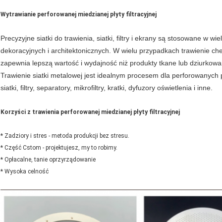
Wytrawianie perforowanej miedzianej płyty filtracyjnej
Precyzyjne siatki do trawienia, siatki, filtry i ekrany są stosowane w 
dekoracyjnych i architektonicznych. W wielu przypadkach trawienie che
zapewnia lepszą wartość i wydajność niż produkty tkane lub dziurkowa
Trawienie siatki metalowej jest idealnym procesem dla perforowanych pr
siatki, filtry, separatory, mikrofiltry, kratki, dyfuzory oświetlenia i inne.
Korzyści z trawienia perforowanej miedzianej płyty filtracyjnej
* Zadziory i stres - metoda produkcji bez stresu.
* Część Cstom - projektujesz, my to robimy.
* Opłacalne, tanie oprzyrządowanie
* Wysoka celność