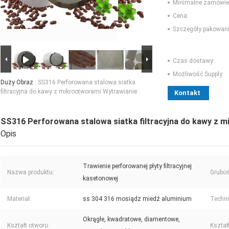
Minimalne zamówie
Cena:
Szczegóły pakowani
Czas dostawy:
Możliwość Supply:
Duży Obraz :
SS316 Perforowana stalowa siatka
filtracyjna do kawy z mikrootworami Wytrawianie
Kontakt
SS316 Perforowana stalowa siatka filtracyjna do kawy z 
Opis
Trawienie perforowanej płyty filtracyjnej
Nazwa produktu:
Gruboś
kasetonowej
Materiał:
ss 304 316 mosiądz miedź aluminium
Techni
Okrągłe, kwadratowe, diamentowe,
Kształt otworu:
Kształt