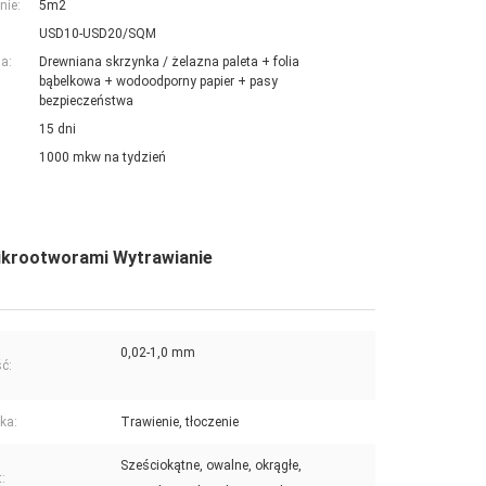
nie:
5m2
USD10-USD20/SQM
a:
Drewniana skrzynka / żelazna paleta + folia
bąbelkowa + wodoodporny papier + pasy
bezpieczeństwa
15 dni
1000 mkw na tydzień
mikrootworami Wytrawianie
0,02-1,0 mm
ć:
ka:
Trawienie, tłoczenie
Sześciokątne, owalne, okrągłe,
: