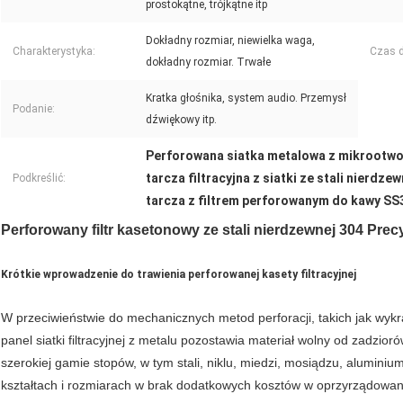
prostokątne, trójkątne itp
Dokładny rozmiar, niewielka waga,
Charakterystyka:
Czas 
dokładny rozmiar. Trwałe
Kratka głośnika, system audio. Przemysł
Podanie:
dźwiękowy itp.
Perforowana siatka metalowa z mikrootw
tarcza filtracyjna z siatki ze stali nierdze
Podkreślić:
tarcza z filtrem perforowanym do kawy SS
Perforowany filtr kasetonowy ze stali nierdzewnej 304 Pre
Krótkie wprowadzenie do trawienia perforowanej kasety filtracyjnej
W przeciwieństwie do mechanicznych metod perforacji, takich jak wykr
panel siatki filtracyjnej z metalu pozostawia materiał wolny od zadzi
szerokiej gamie stopów, w tym stali, niklu, miedzi, mosiądzu, alumin
kształtach i rozmiarach w brak dodatkowych kosztów w oprzyrządowan