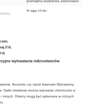
prostokątne, kwadratowe, dostosowane
W ciągu 3-5 dni
dostawy:
orami
,
wnej 316
,
316
cyzyjne wytrawianie mikrootworów
awanie, tłoczenie czy cięcie laserowe.Wytrawiony
orów. Siatki metalowe można wytrawiać chemicznie w
ium i innych. Otwory mogą być wykonane w różnych
iu.