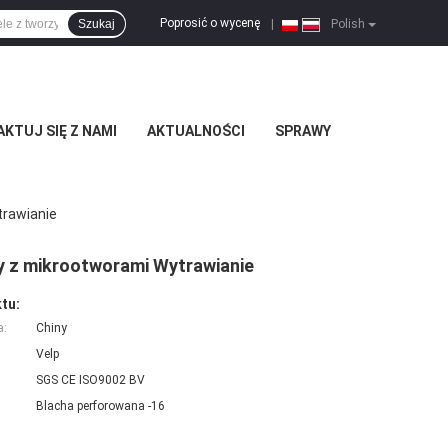
Poprosić o wycenę
Szukaj
|
Polish
KTUJ SIĘ Z NAMI
AKTUALNOŚCI
SPRAWY
trawianie
y z mikrootworami Wytrawianie
tu:
a:
Chiny
Velp
SGS CE ISO9002 BV
Blacha perforowana -16