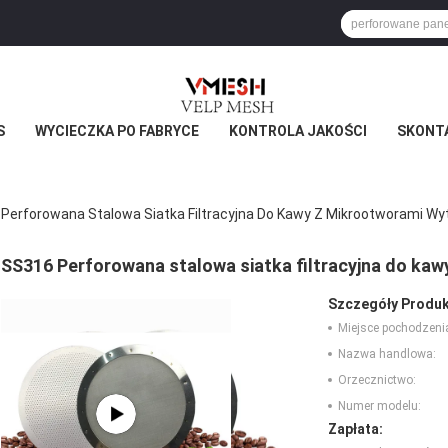
S
WYCIECZKA PO FABRYCE
KONTROLA JAKOŚCI
SKONTA
Perforowana Stalowa Siatka Filtracyjna Do Kawy Z Mikrootworami Wy
SS316 Perforowana stalowa siatka filtracyjna do kaw
Szczegóły Produk
Miejsce pochodzeni
Nazwa handlowa:
Orzecznictwo:
Numer modelu:
Zapłata: